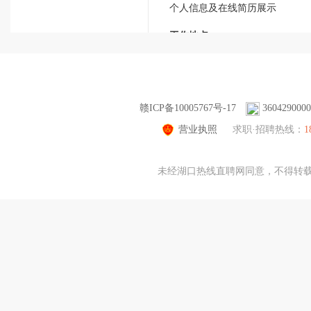
个人信息及在线简历展示
工作地点
简历创建及修改工作地点时
个人信息及在线简历展示
工作经历
简历创建及修改工作经历时
赣ICP备10005767号-17
360429000
个人信息及在线简历展示
营业执照
求职·招聘热线：
1
用户身份信息
未经湖口热线直聘网同意，不得转载本网站
身份证号码
将在核验用户身份真实性收集您
姓名
将在核验用户身份真实性收集您
用户使用信息
微信号
将在绑定微信时
用于微信绑定